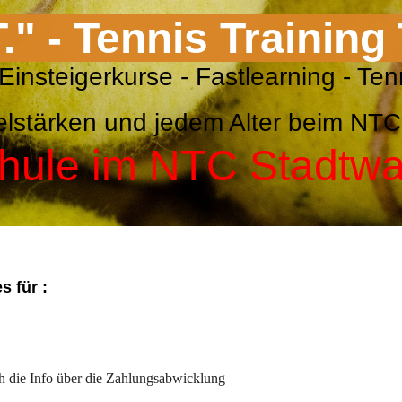
T." - Tennis Training
nis Einsteigerkurse - Fastlearnin
Spielstärken und jedem Alter beim 
hule im NTC Stadtw
 für :
 die Info über die Zahlungsabwicklung