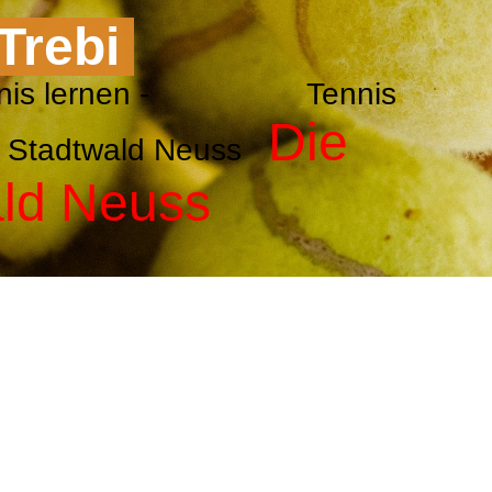
 Trebi
g - Tennis lernen - Tennis
Die
NTC Stadtwald Neuss
ald Neuss