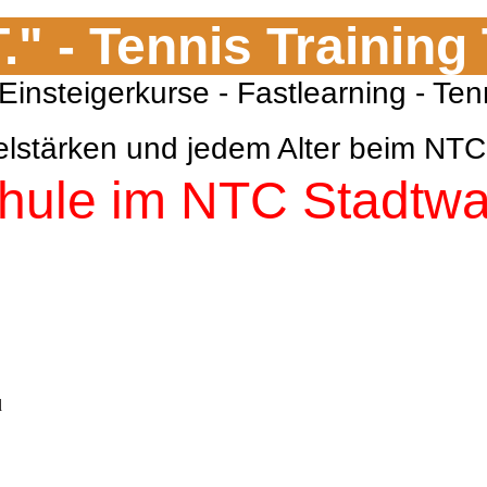
T." - Tennis Training
nis Einsteigerkurse - Fastlearnin
Spielstärken und jedem Alter beim 
hule im NTC Stadtw
d