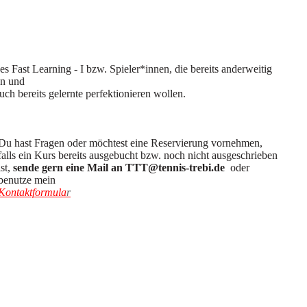
s Fast Learning - I bzw. Spieler*innen, die bereits anderweitig
en und
ch bereits gelernte perfektionieren wollen.
Du hast Fragen oder möchtest eine Reservierung vornehmen,
falls ein Kurs bereits ausgebucht bzw. noch nicht ausgeschrieben
ist,
sende gern eine Mail an TTT@tennis-trebi.de
oder
benutze mein
Kontaktformula
r