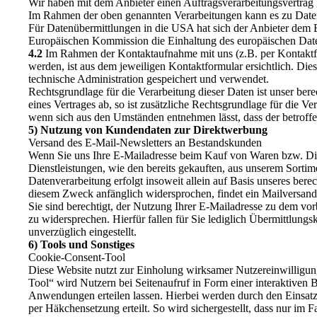
Wir haben mit dem Anbieter einen Auftragsverarbeitungsvertrag g
Im Rahmen der oben genannten Verarbeitungen kann es zu Date
Für Datenübermittlungen in die USA hat sich der Anbieter de
Europäischen Kommission die Einhaltung des europäischen Daten
4.2
Im Rahmen der Kontaktaufnahme mit uns (z.B. per Kontaktf
werden, ist aus dem jeweiligen Kontaktformular ersichtlich. D
technische Administration gespeichert und verwendet.
Rechtsgrundlage für die Verarbeitung dieser Daten ist unser ber
eines Vertrages ab, so ist zusätzliche Rechtsgrundlage für die V
wenn sich aus den Umständen entnehmen lässt, dass der betroffe
5) Nutzung von Kundendaten zur Direktwerbung
Versand des E-Mail-Newsletters an Bestandskunden
Wenn Sie uns Ihre E-Mailadresse beim Kauf von Waren bzw. Dien
Dienstleistungen, wie den bereits gekauften, aus unserem Sort
Datenverarbeitung erfolgt insoweit allein auf Basis unseres ber
diesem Zweck anfänglich widersprochen, findet ein Mailversand un
Sie sind berechtigt, der Nutzung Ihrer E-Mailadresse zu dem vo
zu widersprechen. Hierfür fallen für Sie lediglich Übermittlun
unverzüglich eingestellt.
6) Tools und Sonstiges
Cookie-Consent-Tool
Diese Website nutzt zur Einholung wirksamer Nutzereinwilligu
Tool“ wird Nutzern bei Seitenaufruf in Form einer interaktiven
Anwendungen erteilen lassen. Hierbei werden durch den Einsatz 
per Häkchensetzung erteilt. So wird sichergestellt, dass nur im 