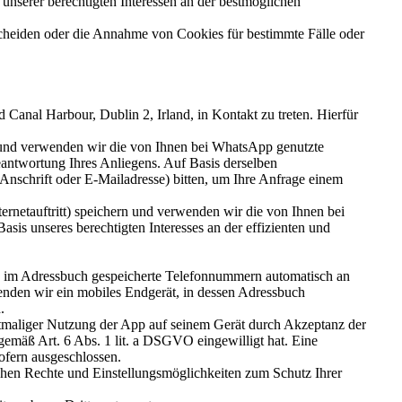
unserer berechtigten Interessen an der bestmöglichen
scheiden oder die Annahme von Cookies für bestimmte Fälle oder
anal Harbour, Dublin 2, Irland, in Kontakt zu treten. Hierfür
rn und verwenden wir die von Ihnen bei WhatsApp genutzte
antwortung Ihres Anliegens. Auf Basis derselben
nschrift oder E-Mailadresse) bitten, um Ihre Anfrage einem
netauftritt) speichern und verwenden wir die von Ihnen bei
is unseres berechtigten Interesses an der effizienten und
nd im Adressbuch gespeicherte Telefonnummern automatisch an
nden wir ein mobiles Endgerät, in dessen Adressbuch
.
rstmaliger Nutzung der App auf seinem Gerät durch Akzeptanz der
äß Art. 6 Abs. 1 lit. a DSGVO eingewilligt hat. Eine
ofern ausgeschlossen.
en Rechte und Einstellungsmöglichkeiten zum Schutz Ihrer