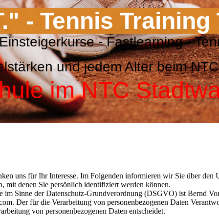
T." - Tennis Training
nis Einsteigerkurse - Fastlearnin
Spielstärken und jedem Alter beim 
hule im NTC Stadtw
nken uns für Ihr Interesse. Im Folgenden informieren wir Sie über d
, mit denen Sie persönlich identifiziert werden können.
site im Sinne der Datenschutz-Grundverordnung (DSGVO) ist Bernd Von
. Der für die Verarbeitung von personenbezogenen Daten Verantwortlich
rarbeitung von personenbezogenen Daten entscheidet.