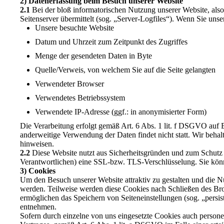
2) Datenerfassung beim Besuch unserer Website
2.1
Bei der bloß informatorischen Nutzung unserer Website, also 
Seitenserver übermittelt (sog. „Server-Logfiles“). Wenn Sie unse
Unsere besuchte Website
Datum und Uhrzeit zum Zeitpunkt des Zugriffes
Menge der gesendeten Daten in Byte
Quelle/Verweis, von welchem Sie auf die Seite gelangten
Verwendeter Browser
Verwendetes Betriebssystem
Verwendete IP-Adresse (ggf.: in anonymisierter Form)
Die Verarbeitung erfolgt gemäß Art. 6 Abs. 1 lit. f DSGVO auf Ba
anderweitige Verwendung der Daten findet nicht statt. Wir behalt
hinweisen.
2.2
Diese Website nutzt aus Sicherheitsgründen und zum Schutz 
Verantwortlichen) eine SSL-bzw. TLS-Verschlüsselung. Sie könn
3) Cookies
Um den Besuch unserer Website attraktiv zu gestalten und die N
werden. Teilweise werden diese Cookies nach Schließen des Brow
ermöglichen das Speichern von Seiteneinstellungen (sog. „persi
entnehmen.
Sofern durch einzelne von uns eingesetzte Cookies auch person