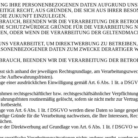
UNG IHRE PERSONENBEZOGENEN DATEN AUFGRUND UNS
EITIGE RECHT, AUS GRÜNDEN, DIE SICH AUS IHRER BES
DIE ZUKUNFT EINZULEGEN.
BRAUCH, BEENDEN WIR DIE VERARBEITUNG DER BETRO
E SCHUTZWÜRDIGE GRÜNDE FÜR DIE VERARBEITUNG NA
EN, ODER WENN DIE VERARBEITUNG DER GELTENDMAC
S VERARBEITET, UM DIREKTWERBUNG ZU BETREIBEN, 
ERSONENBEZOGENER DATEN ZUM ZWECKE DERARTIGER W
BRAUCH, BEENDEN WIR DIE VERARBEITUNG DER BETR
 sich anhand der jeweiligen Rechtsgrundlage, am Verarbeitungszweck 
iche Aufbewahrungsfristen).
e einer ausdrücklichen Einwilligung gemäß Art. 6 Abs. 1 lit. a DSGVO
Rahmen rechtsgeschäftlicher bzw. rechtsgeschäftsähnlicher Verpflichtu
rungsfristen routinemäßig gelöscht, sofern sie nicht mehr zur Vertrag
fortbesteht.
 von Art. 6 Abs. 1 lit. f DSGVO werden diese Daten so lange gespeich
e Gründe für die Verarbeitung nachweisen, die Ihre Interessen, Recht
üchen.
er Direktwerbung auf Grundlage von Art. 6 Abs. 1 lit. f DSGVO werde
er spezifische Verarbeitungssituationen nichts anderes ergibt, werden