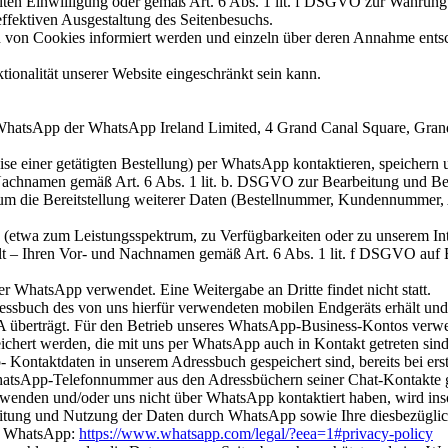
ilten Einwilligung oder gemäß Art. 6 Abs. 1 lit. f DSGVO zur Wahrung 
effektiven Ausgestaltung des Seitenbesuchs.
zen von Cookies informiert werden und einzeln über deren Annahme ent
ionalität unserer Website eingeschränkt sein kann.
WhatsApp der WhatsApp Ireland Limited, 4 Grand Canal Square, Grand C
weise einer getätigten Bestellung) per WhatsApp kontaktieren, speiche
 Nachnamen gemäß Art. 6 Abs. 1 lit. b. DSGVO zur Bearbeitung und Be
m die Bereitstellung weiterer Daten (Bestellnummer, Kundennummer, A
etwa zum Leistungsspektrum, zu Verfügbarkeiten oder zu unserem Inter
 – Ihren Vor- und Nachnamen gemäß Art. 6 Abs. 1 lit. f DSGVO auf Bas
r WhatsApp verwendet. Eine Weitergabe an Dritte findet nicht statt.
ressbuch des von uns hierfür verwendeten mobilen Endgeräts erhält u
A überträgt. Für den Betrieb unseres WhatsApp-Business-Kontos verwe
chert werden, die mit uns per WhatsApp auch in Kontakt getreten sind
p- Kontaktdaten in unserem Adressbuch gespeichert sind, bereits bei e
tsApp-Telefonnummer aus den Adressbüchern seiner Chat-Kontakte gem
wenden und/oder uns nicht über WhatsApp kontaktiert haben, wird ins
tung und Nutzung der Daten durch WhatsApp sowie Ihre diesbezüglich
on WhatsApp:
https://www.whatsapp.com
/legal
/?eea=1#privacy-policy