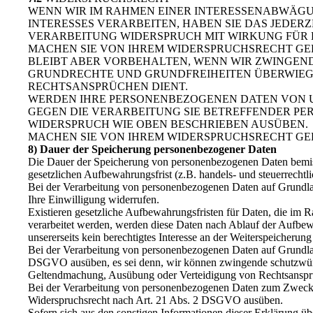
WENN WIR IM RAHMEN EINER INTERESSENABWÄG
INTERESSES VERARBEITEN, HABEN SIE DAS JEDERZ
VERARBEITUNG WIDERSPRUCH MIT WIRKUNG FÜR 
MACHEN SIE VON IHREM WIDERSPRUCHSRECHT GE
BLEIBT ABER VORBEHALTEN, WENN WIR ZWINGEND
GRUNDRECHTE UND GRUNDFREIHEITEN ÜBERWIEG
RECHTSANSPRÜCHEN DIENT.
WERDEN IHRE PERSONENBEZOGENEN DATEN VON UN
GEGEN DIE VERARBEITUNG SIE BETREFFENDER P
WIDERSPRUCH WIE OBEN BESCHRIEBEN AUSÜBEN.
MACHEN SIE VON IHREM WIDERSPRUCHSRECHT GE
8) Dauer der Speicherung personenbezogener Daten
Die Dauer der Speicherung von personenbezogenen Daten bemisst
gesetzlichen Aufbewahrungsfrist (z.B. handels- und steuerrechtl
Bei der Verarbeitung von personenbezogenen Daten auf Grundlag
Ihre Einwilligung widerrufen.
Existieren gesetzliche Aufbewahrungsfristen für Daten, die im 
verarbeitet werden, werden diese Daten nach Ablauf der Aufbewah
unsererseits kein berechtigtes Interesse an der Weiterspeicherung 
Bei der Verarbeitung von personenbezogenen Daten auf Grundlage
DSGVO ausüben, es sei denn, wir können zwingende schutzwürdig
Geltendmachung, Ausübung oder Verteidigung von Rechtsanspr
Bei der Verarbeitung von personenbezogenen Daten zum Zwecke d
Widerspruchsrecht nach Art. 21 Abs. 2 DSGVO ausüben.
Sofern sich aus den sonstigen Informationen dieser Erklärung üb