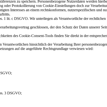
äferenzen zu speichern. Personenbezogene Nutzerdaten werden hierbei 
 oder Protokollierung von Cookie-Einstellungen doch zur Verarbeitun
htigten Interesses an einem rechtskonformen, nutzerspezifischen und 
tritts.
bs. 1 lit. c DSGVO. Wir unterliegen als Verantwortliche der rechtliche
erarbeitungsvertrag geschlossen, der den Schutz der Daten unserer Seit
hkeiten des Cookie-Consent-Tools finden Sie direkt in der entspreche
Verantwortlichen hinsichtlich der Verarbeitung Ihrer personenbezoge
setzungen auf die angeführte Rechtsgrundlage verwiesen wird:
8 DSGVO;
 Abs. 3 DSGVO;