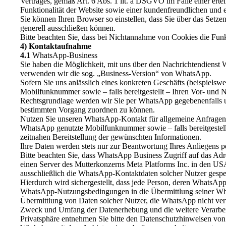
Vertrages, gemäß Art. 6 Abs. 1 lit. a DSGVO im Falle einer erte
Funktionalität der Website sowie einer kundenfreundlichen und 
Sie können Ihren Browser so einstellen, dass Sie über das Set
generell ausschließen können.
Bitte beachten Sie, dass bei Nichtannahme von Cookies die Funkt
4) Kontaktaufnahme
4.1
WhatsApp-Business
Sie haben die Möglichkeit, mit uns über den Nachrichtendienst 
verwenden wir die sog. „Business-Version“ von WhatsApp.
Sofern Sie uns anlässlich eines konkreten Geschäfts (beispiels
Mobilfunknummer sowie – falls bereitgestellt – Ihren Vor- und
Rechtsgrundlage werden wir Sie per WhatsApp gegebenenfalls u
bestimmten Vorgang zuordnen zu können.
Nutzen Sie unseren WhatsApp-Kontakt für allgemeine Anfragen (
WhatsApp genutzte Mobilfunknummer sowie – falls bereitgestellt
zeitnahen Bereitstellung der gewünschten Informationen.
Ihre Daten werden stets nur zur Beantwortung Ihres Anliegens pe
Bitte beachten Sie, dass WhatsApp Business Zugriff auf das Ad
einen Server des Mutterkonzerns Meta Platforms Inc. in den US
ausschließlich die WhatsApp-Kontaktdaten solcher Nutzer gespei
Hierdurch wird sichergestellt, dass jede Person, deren WhatsAp
WhatsApp-Nutzungsbedingungen in die Übermittlung seiner Wha
Übermittlung von Daten solcher Nutzer, die WhatsApp nicht ver
Zweck und Umfang der Datenerhebung und die weitere Verarbei
Privatsphäre entnehmen Sie bitte den Datenschutzhinweisen v