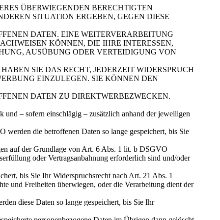
ERES ÜBERWIEGENDEN BERECHTIGTEN
ONDEREN SITUATION ERGEBEN, GEGEN DIESE
FFENEN DATEN. EINE WEITERVERARBEITUNG
CHWEISEN KÖNNEN, DIE IHRE INTERESSEN,
HUNG, AUSÜBUNG ODER VERTEIDIGUNG VON
HABEN SIE DAS RECHT, JEDERZEIT WIDERSPRUCH
ERBUNG EINZULEGEN. SIE KÖNNEN DEN
OFFENEN DATEN ZU DIREKTWERBEZWECKEN.
und – sofern einschlägig – zusätzlich anhand der jeweiligen
 werden die betroffenen Daten so lange gespeichert, bis Sie
ngen auf der Grundlage von Art. 6 Abs. 1 lit. b DSGVO
serfüllung oder Vertragsanbahnung erforderlich sind und/oder
ert, bis Sie Ihr Widerspruchsrecht nach Art. 21 Abs. 1
e und Freiheiten überwiegen, oder die Verarbeitung dient der
n diese Daten so lange gespeichert, bis Sie Ihr
 gespeicherte personenbezogene Daten im Übrigen dann gelöscht,