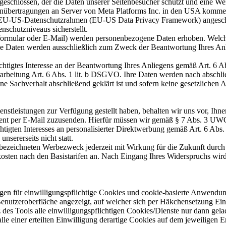
eschlossen, der die Daten unserer Seitenbesucher schützt und eine Weit
nübertragungen an Server von Meta Platforms Inc. in den USA komme
m EU-US-Datenschutzrahmen (EU-US Data Privacy Framework) angeschlo
schutzniveaus sicherstellt.
ormular oder E-Mail) werden personenbezogene Daten erhoben. Welche
iese Daten werden ausschließlich zum Zweck der Beantwortung Ihres A
echtigtes Interesse an der Beantwortung Ihres Anliegens gemäß Art. 6 A
erarbeitung Art. 6 Abs. 1 lit. b DSGVO. Ihre Daten werden nach abschlie
ne Sachverhalt abschließend geklärt ist und sofern keine gesetzlichen
stleistungen zur Verfügung gestellt haben, behalten wir uns vor, Ih
iment per E-Mail zuzusenden. Hierfür müssen wir gemäß § 7 Abs. 3 UW
echtigten Interesses an personalisierter Direktwerbung gemäß Art. 6 Ab
sererseits nicht statt.
rbezeichneten Werbezweck jederzeit mit Wirkung für die Zukunft durch
gskosten nach den Basistarifen an. Nach Eingang Ihres Widerspruchs w
ngen für einwilligungspflichtige Cookies und cookie-basierte Anwend
 Benutzeroberfläche angezeigt, auf welcher sich per Häkchensetzung Ei
des Tools alle einwilligungspflichtigen Cookies/Dienste nur dann gel
Falle einer erteilten Einwilligung derartige Cookies auf dem jeweiligen 