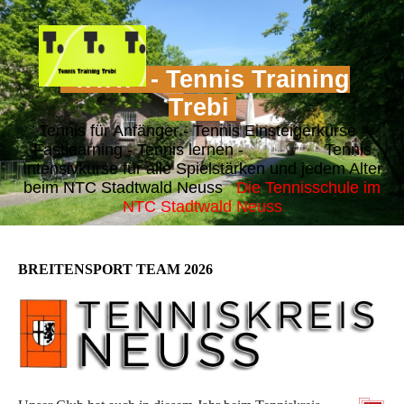
"T.T.T." - Tennis Training
Trebi
Tennis für Anfänger - Tennis Einsteigerkurse -
Fastlearning - Tennis lernen - Tennis
Intensivkurse für alle Spielstärken und jedem Alter
beim NTC Stadtwald Neuss
Die Tennisschule im
NTC Stadtwald Neuss
BREITENSPORT TEAM 2026