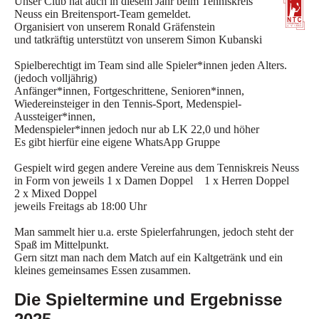
Unser Club hat auch in diesem Jahr beim Tenniskreis
Neuss ein Breitensport-Team gemeldet.
Organisiert von unserem Ronald Gräfenstein
und tatkräftig unterstützt von unserem Simon Kubanski
Spielberechtigt im Team sind alle Spieler*innen jeden Alters.
(jedoch volljährig)
Anfänger*innen, Fortgeschrittene, Senioren*innen,
Wiedereinsteiger in den Tennis-Sport, Medenspiel-
Aussteiger*innen,
Medenspieler*innen jedoch nur ab LK 22,0 und höher
Es gibt hierfür eine eigene WhatsApp Gruppe
Gespielt wird gegen andere Vereine aus dem Tenniskreis Neuss
in Form von jeweils 1 x Damen Doppel 1 x Herren Doppel
2 x Mixed Doppel
jeweils Freitags ab 18:00 Uhr
Man sammelt hier u.a. erste Spielerfahrungen, jedoch steht der
Spaß im Mittelpunkt.
Gern sitzt man nach dem Match auf ein Kaltgetränk und ein
kleines gemeinsames Essen zusammen.
Die Spieltermine und Ergebnisse