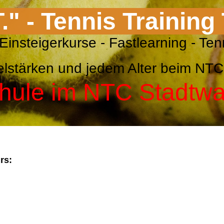
T." - Tennis Training
nis Einsteigerkurse - Fastlearnin
Spielstärken und jedem Alter beim 
hule im NTC Stadtw
rs: