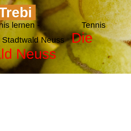
 Trebi
g - Tennis lernen - Tennis
Die
NTC Stadtwald Neuss
ald Neuss