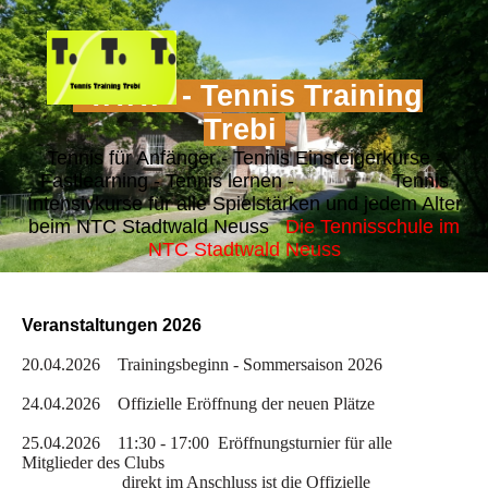
"T.T.T." - Tennis Training
Trebi
Tennis für Anfänger - Tennis Einsteigerkurse -
Fastlearning - Tennis lernen - Tennis
Intensivkurse für alle Spielstärken und jedem Alter
beim NTC Stadtwald Neuss
Die Tennisschule im
NTC Stadtwald Neuss
Veranstaltungen 2026
20.04.2026 Trainingsbeginn - Sommersaison 2026
24.04.2026 Offizielle Eröffnung der neuen Plätze
25.04.2026 11:30 - 17:00
Eröffnungsturnier
für alle
Mitglieder des Clubs
direkt im Anschluss ist die Offizielle